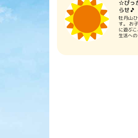
☆ぴっ
らせ🎵
牡丹山ひ
す。 お
に遊ぶこ
生活への
◆日 程
休みです
電話でお