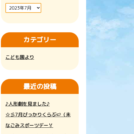
カテゴリー
こども園より
最近の投稿
♪人形劇を見ました♪
☆彡7月ぴっかりくらぶ🍉（未
就園児園開放）
なごみスポーツデー🏅