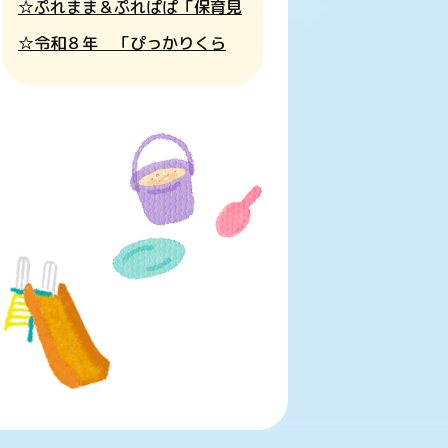
☆ぷれまま＆ぷれぱぱ「保育見
学」のご案内☆
☆令和８年 「ぴっかりくら
ぶ」のご案内☆