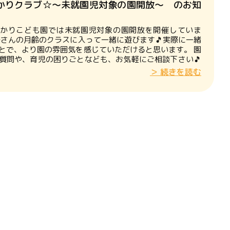
かりクラブ☆～未就園児対象の園開放～ のお知
かりこども園では未就園児対象の園開放を開催していま
子さんの月齢のクラスに入って一緒に遊びます🎵実際に一緒
とで、より園の雰囲気を感じていただけると思います。 園
質問や、育児の困りごとなども、お気軽にご相談下さい🎵
 ・９月７日（木） ・１０月１２日（木）※８月はお
＞ 続きを読む
。 ◆時 間 １０：００～１１：００ ◆申込み お
申し込みください ☏０２５…